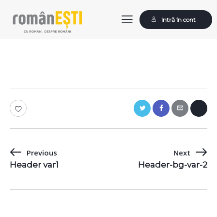
Intră în cont
Previous
Next
Navigare
Header var1
Header-bg-var-2
în
articole