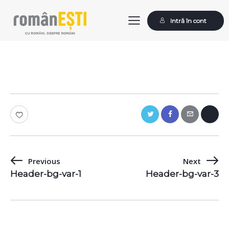
Intră în cont
Previous
Next
Navigare
Header-bg-var-1
Header-bg-var-3
în
articole